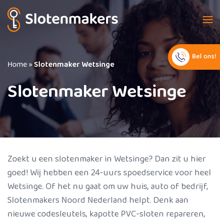
Bel ons!
Home
»
Slotenmaker Wetsinge
Slotenmaker Wetsinge
Zoekt u een slotenmaker in Wetsinge? Dan zit u hier
goed! Wij hebben een 24-uurs spoedservice voor heel
Wetsinge. Of het nu gaat om uw huis, auto of bedrijf,
Slotenmakers Noord Nederland helpt. Denk aan
nieuwe codesleutels, kapotte PVC-sloten repareren,