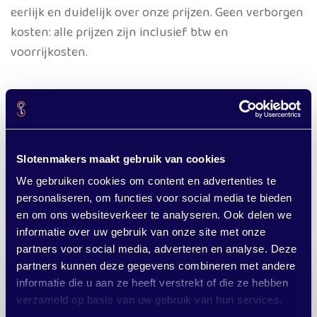
eerlijk en duidelijk over onze prijzen. Geen verborgen
kosten: alle prijzen zijn inclusief btw en
voorrijkosten.
Overal in de gemeente Het Hogeland
Wist u dat we niet alleen in Wetsinge werken? Onze
slotenmakers zijn actief in de hele
gemee
nte Het
Slotenmakers maakt gebruik van cookies
Hogeland
. Of u nu in Wetsinge, Winsum, Bedum,
We gebruiken cookies om content en advertenties te
Zuidwolde of Uithuizen woont.
personaliseren, om functies voor social media te bieden
en om ons websiteverkeer te analyseren. Ook delen we
informatie over uw gebruik van onze site met onze
partners voor social media, adverteren en analyse. Deze
partners kunnen deze gegevens combineren met andere
informatie die u aan ze heeft verstrekt of die ze hebben
Sleutels kwijt? Werkt uw slot
verzameld op basis van uw gebruik van hun services.