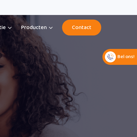
tie
Producten
Contact
Bel ons!