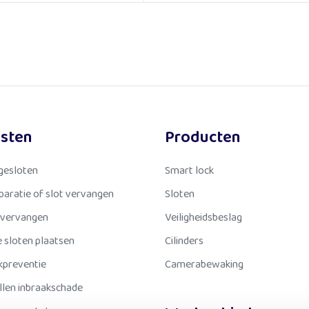
nsten
Producten
gesloten
Smart lock
eparatie of slot vervangen
Sloten
 vervangen
Veiligheidsbeslag
 sloten plaatsen
Cilinders
kpreventie
Camerabewaking
llen inbraakschade