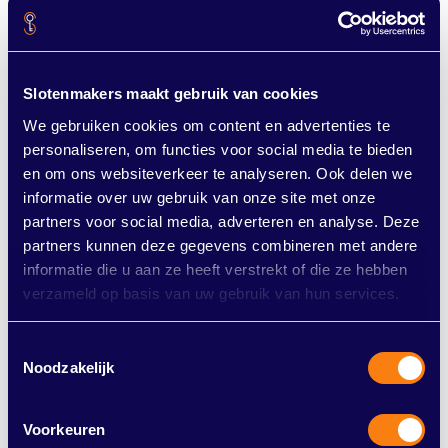
Slotenmakers maakt gebruik van cookies
We gebruiken cookies om content en advertenties te
personaliseren, om functies voor social media te bieden
en om ons websiteverkeer te analyseren. Ook delen we
informatie over uw gebruik van onze site met onze
partners voor social media, adverteren en analyse. Deze
partners kunnen deze gegevens combineren met andere
informatie die u aan ze heeft verstrekt of die ze hebben
Camera’s werken preventief
verzameld op basis van uw gebruik van hun services.
Camerabewaking rond uw woning heeft een
Toestemmingsselectie
Noodzakelijk
preventieve werking. Natuurlijk is het bij een inbraak
fijn om bewijsmateriaal te hebben, maar liever wilt u
Voorkeuren
natuurlijk dat er helemaal geen inbraak wordt