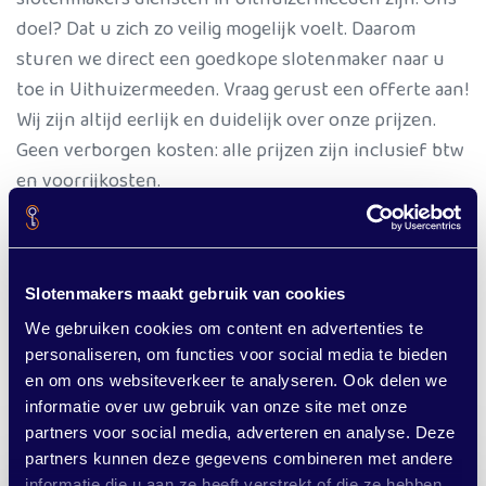
doel? Dat u zich zo veilig mogelijk voelt. Daarom
sturen we direct een goedkope slotenmaker naar u
toe in Uithuizermeeden. Vraag gerust een offerte aan!
Wij zijn altijd eerlijk en duidelijk over onze prijzen.
Geen verborgen kosten: alle prijzen zijn inclusief btw
en voorrijkosten.
Overal in de gemeente Het Hogeland
Slotenmakers maakt gebruik van cookies
Wist u dat we niet alleen in Uithuizermeeden werken?
We gebruiken cookies om content en advertenties te
Onze slotenmakers zijn actief in de hele
gemee
nte
personaliseren, om functies voor social media te bieden
Het Hogeland
. Of u nu in Winsum, Bedum, Zuidwolde
en om ons websiteverkeer te analyseren. Ook delen we
of Uithuizen woont.
informatie over uw gebruik van onze site met onze
partners voor social media, adverteren en analyse. Deze
partners kunnen deze gegevens combineren met andere
informatie die u aan ze heeft verstrekt of die ze hebben