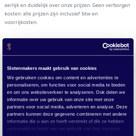
eerlijk en duidelijk over onze prijzen. Geen verborgen
kosten: alle prijzen zijn inclusief btw en
voorrijkosten.
Overal in de gemeente Groningen
Wist u dat we niet alleen in Thesinge werken? Onze
slotenmakers zijn actief in de hele
gemee
nte
Slotenmakers maakt gebruik van cookies
Groningen
. Of u nu in Hoogkerk, Groningen,
We gebruiken cookies om content en advertenties te
Zuidlaren, Haren of Drielanden woont.
personaliseren, om functies voor social media te bieden
en om ons websiteverkeer te analyseren. Ook delen we
informatie over uw gebruik van onze site met onze
partners voor social media, adverteren en analyse. Deze
partners kunnen deze gegevens combineren met andere
informatie die u aan ze heeft verstrekt of die ze hebben
Sleutels kwijt? Werkt uw slot
verzameld op basis van uw gebruik van hun services.