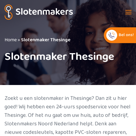
Bel ons!
Home
»
Slotenmaker Thesinge
Slotenmaker Thesinge
Zoekt u een slotenmaker in Thesinge? Dan zit u hier
goed! Wij hebben een 24-uurs spoedservice voor heel
Thesinge. Of het nu gaat om uw huis, auto of bedrijf,
Slotenmakers Noord Nederland helpt. Denk aan
nieuwe codesleutels, kapotte PVC-sloten repareren,