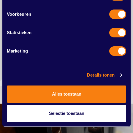
aan het
Voorkeuren
Erkende slotenmaker
24/7 service
Gecertificeerde sloten
Statistieken
Marketing
Direct contact
Details tonen
Alles toestaan
Selectie toestaan