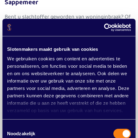
Sappemeer
Bent u slachtoffer geworden van woninginbraak? Of
wilt u een veiliger gevoel in uw eigen huis door zeker
te weten dat er veilige sloten zijn gemonteerd? Wij
komen graag bij u langs om u te adviseren en indien
Slotenmakers maakt gebruik van cookies
nodig onveilige sloten te vervangen. Neem contact
met ons op voor het maken van een afspraak.
We gebruiken cookies om content en advertenties te
personaliseren, om functies voor social media te bieden
en om ons websiteverkeer te analyseren. Ook delen we
informatie over uw gebruik van onze site met onze
Sleutels kwijt? Werkt uw slot
partners voor social media, adverteren en analyse. Deze
partners kunnen deze gegevens combineren met andere
niet meer? Of buitengesloten?
informatie die u aan ze heeft verstrekt of die ze hebben
verzameld op basis van uw gebruik van hun services.
Bij Slotenmakers Noord-Nederland BV aan het
juiste adres. Wij staan 24/7 met hulp voor u
Toestemmingsselectie
klaar. Bij Slotenmakers Noord-Nederland BV
Noodzakelijk