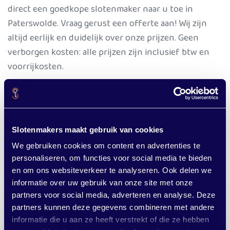
direct een goedkope slotenmaker naar u toe in
Paterswolde. Vraag gerust een offerte aan! Wij zijn
altijd eerlijk en duidelijk over onze prijzen. Geen
verborgen kosten: alle prijzen zijn inclusief btw en
voorrijkosten.
Overal in de gemeente Tynaarlo
Wist u dat we niet alleen in Paterswolde werken?
Slotenmakers maakt gebruik van cookies
Onze slotenmakers zijn actief in de hele
gemee
nte
We gebruiken cookies om content en advertenties te
Tynaarlo
. Of u nu in Zuidlaren, Eelderwolde,
personaliseren, om functies voor social media te bieden
Donderen, Taarlo of Zeegse woont.
en om ons websiteverkeer te analyseren. Ook delen we
informatie over uw gebruik van onze site met onze
partners voor social media, adverteren en analyse. Deze
partners kunnen deze gegevens combineren met andere
informatie die u aan ze heeft verstrekt of die ze hebben