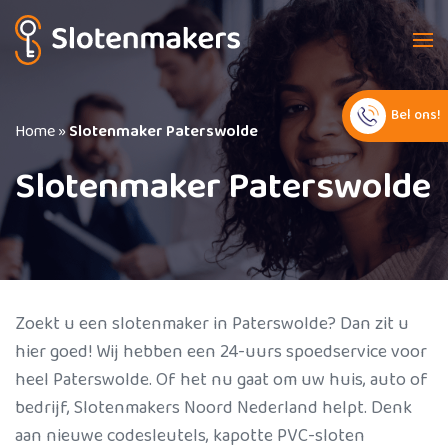
Bel ons!
Home
»
Slotenmaker Paterswolde
Slotenmaker Paterswolde
Zoekt u een slotenmaker in Paterswolde? Dan zit u
hier goed! Wij hebben een 24-uurs spoedservice voor
heel Paterswolde. Of het nu gaat om uw huis, auto of
bedrijf, Slotenmakers Noord Nederland helpt. Denk
aan nieuwe codesleutels, kapotte PVC-sloten