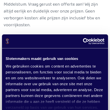
Middelstum. Vraag gerust een offerte aan! Wij zijn
altijd eerlijk en duidelijk over onze prijzen. Geen
verborgen kosten: alle prijzen zijn inclusief btw en
voorrijkosten.
Overal in de gemeente Eemsdelta
Wist u dat we niet alleen in Middelstum werken? Onze
Slotenmakers maakt gebruik van cookies
slotenmakers zijn actief in de hele
gemee
nte
Eemsdelta
. Of u nu in Bierum, Delfzijl, Loppersum,
We gebruiken cookies om content en advertenties te
personaliseren, om functies voor social media te bieden
Wagenborgen of Spijk woont.
en om ons websiteverkeer te analyseren. Ook delen we
informatie over uw gebruik van onze site met onze
partners voor social media, adverteren en analyse. Deze
partners kunnen deze gegevens combineren met andere
informatie die u aan ze heeft verstrekt of die ze hebben
verzameld op basis van uw gebruik van hun services.