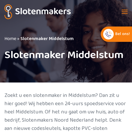
Bel ons!
Home
»
Slotenmaker Middelstum
Slotenmaker Middelstum
Zoekt u een slotenmaker in Middelstum? Dan zit u
hier goed! Wij hebben een 24-uurs spoedservice voor
heel Middelstum. Of het nu gaat om uw huis, auto of
bedrijf, Slotenmakers Noord Nederland helpt. Denk
aan nieuwe codesleutels, kapotte PVC-sloten