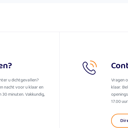
en?
Con
hter u dichtgevallen?
Vragen o
en nacht voor u klaar en
klaar. Be
 30 minuten. Vakkundig,
openings
17.00 uur
Dir