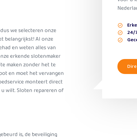
Nederla
Erk
t, dus we selecteren onze
24/7
t belangrijkst! Al onze
Gece
ehad en weten alles van
 Onze erkende slotenmaker
n te maken zonder het te
Dire
kapot en moet het vervangen
edservice monteert direct
 u wilt. Sloten repareren of
ebeurd is, de beveiliging