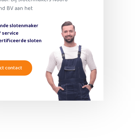
nd BV aan het
ende slotenmaker
 service
rtificeerde sloten
ct contact