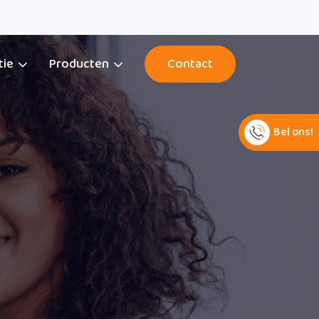
tie
Producten
Contact
Bel ons!