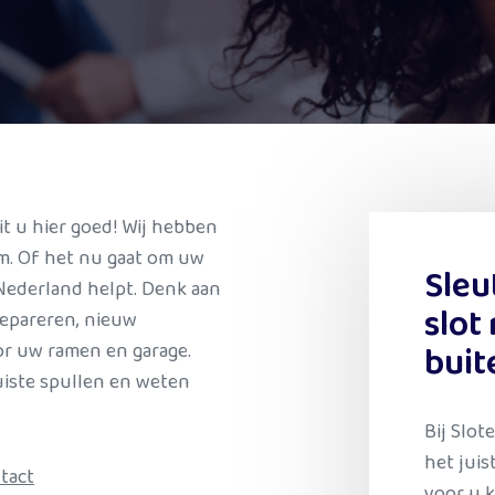
t u hier goed! Wij hebben
m. Of het nu gaat om uw
Sleu
 Nederland helpt. Denk aan
slot
repareren, nieuw
or uw ramen en garage.
buit
iste spullen en weten
Bij Slo
het juis
tact
voor u k