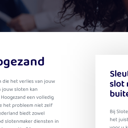
ogezand
Sleu
slot
 die het verlies van jouw
n jouw sloten kan
buit
 Hoogezand een volledig
e het probleem niet zelf
Bij Slo
ederland biedt zowel
het juis
od slotenmaker diensten in
voor u k