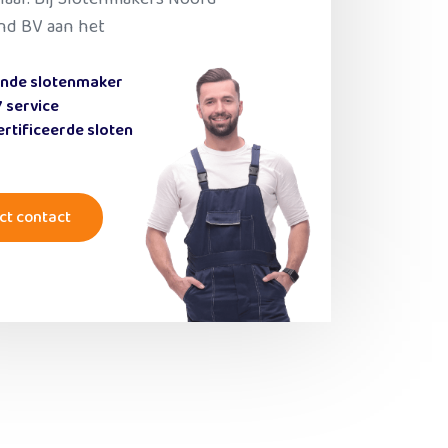
nd BV aan het
ende slotenmaker
 service
rtificeerde sloten
ct contact