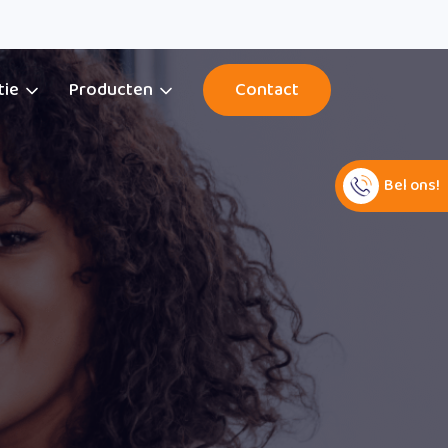
tie
Producten
Contact
Bel ons!