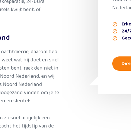
kreparatie, 24-uurs
Nederla
tels kwijt bent, of
Erk
24/7
and
Gece
en nachtmerrie, daarom heb
 weet wat hij doet en snel
Dire
oten bent, raak dan niet in
 Noord Nederland, en wij
ers Noord Nederland
 Hoogezand vinden om je te
n en sleutels.
n zo snel mogelijk een
acht het tijdstip van de