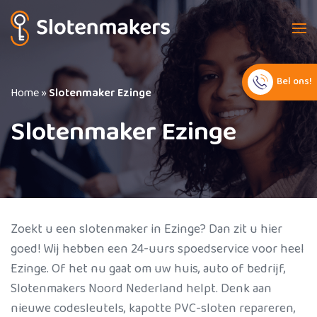
Bel ons!
Home
»
Slotenmaker Ezinge
Slotenmaker Ezinge
Zoekt u een slotenmaker in Ezinge? Dan zit u hier
goed! Wij hebben een 24-uurs spoedservice voor heel
Ezinge. Of het nu gaat om uw huis, auto of bedrijf,
Slotenmakers Noord Nederland helpt. Denk aan
nieuwe codesleutels, kapotte PVC-sloten repareren,