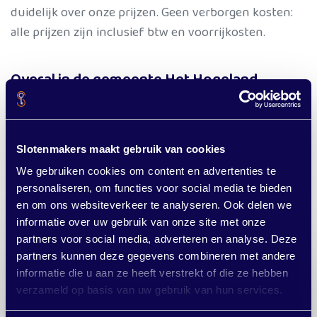
duidelijk over onze prijzen. Geen verborgen kosten:
alle prijzen zijn inclusief btw en voorrijkosten.
Overal in de gemeente Het Hogeland
Wist u dat we niet alleen in Ezinge werken? Onze
slotenmakers zijn actief in de hele
gemee
nte Het
Slotenmakers maakt gebruik van cookies
Hogeland
. Of u nu in Ezinge, Winsum, Bedum,
Zuidwolde of Uithuizen woont.
We gebruiken cookies om content en advertenties te
personaliseren, om functies voor social media te bieden
en om ons websiteverkeer te analyseren. Ook delen we
informatie over uw gebruik van onze site met onze
partners voor social media, adverteren en analyse. Deze
partners kunnen deze gegevens combineren met andere
informatie die u aan ze heeft verstrekt of die ze hebben
Sleutels kwijt? Werkt uw slot
verzameld op basis van uw gebruik van hun services.
niet meer? Of buitengesloten?