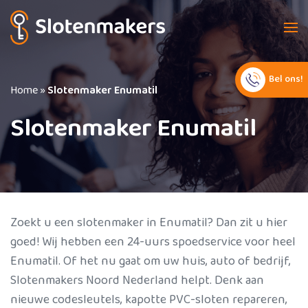
Bel ons!
Home
»
Slotenmaker Enumatil
Slotenmaker Enumatil
Zoekt u een slotenmaker in Enumatil? Dan zit u hier
goed! Wij hebben een 24-uurs spoedservice voor heel
Enumatil. Of het nu gaat om uw huis, auto of bedrijf,
Slotenmakers Noord Nederland helpt. Denk aan
nieuwe codesleutels, kapotte PVC-sloten repareren,