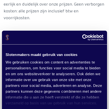
eerlijk en duidelijk over onze prijzen. Geen verborgen
kosten: alle prijzen zijn inclusief btw en
voorrijkosten.
Overal in de gemeente Westerkwartier
Wist u dat we niet alleen in Enumatil werken? Onze
slotenmakers zijn actief in de hele
gemee
nte
Slotenmakers maakt gebruik van cookies
Westerkwartier
. Of u nu in Grijpskerk, Leek, Niezijl of
We gebruiken cookies om content en advertenties te
Oldehove woont.
personaliseren, om functies voor social media te bieden
en om ons websiteverkeer te analyseren. Ook delen we
informatie over uw gebruik van onze site met onze
partners voor social media, adverteren en analyse. Deze
partners kunnen deze gegevens combineren met andere
informatie die u aan ze heeft verstrekt of die ze hebben
Sleutels kwijt? Werkt uw slot
verzameld op basis van uw gebruik van hun services.