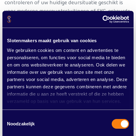
controleren of uw huidige deursituatie geschikt is
voor moderne meerpuntssluitingen of SKG-gekeurde
cilinders, die significant betere bescherming bieden
tegen inbraak. Slotenmakers Noord-Nederland werkt
met hoogwaardige producten en zorgt ervoor dat uw
Slotenmakers maakt gebruik van cookies
woning in Groningen optimaal beschermd wordt.
We gebruiken cookies om content en advertenties te
personaliseren, om functies voor social media te bieden
Slotenspecialist in Groningen
en om ons websiteverkeer te analyseren. Ook delen we
informatie over uw gebruik van onze site met onze
Het vervangen van sloten na verhuizing is geen
partners voor social media, adverteren en analyse. Deze
partners kunnen deze gegevens combineren met andere
overbodige luxe, maar een belangrijke stap in het
informatie die u aan ze heeft verstrekt of die ze hebben
veilig maken van uw nieuwe thuis. Slotenmakers
verzameld op basis van uw gebruik van hun services.
Noord-Nederland heeft jarenlange ervaring met het
beveiligen van woningen in Groningen en omgeving.
Toestemmingsselectie
Wij komen snel bij u langs, geven professioneel advies
Noodzakelijk
en zorgen ervoor dat uw sloten volgens de hoogste