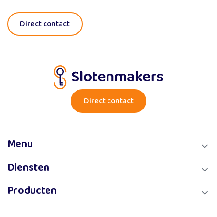
Direct contact
Direct contact
Menu
Diensten
Over ons
Diensten
Producten
Buitengesloten
Producten
Slot reparatie of slot vervangen
Smart lock
Blog