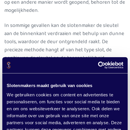
op een andere manier wordt geopend, behoren tot de
mogelijkheden.
In sommige gevallen kan de slotenmaker de sleutel
aan de binnenkant verdraaien met behulp van dunne
tools, waardoor de deur ontgrendeld raakt. De
precieze methode hangt af van het type slot, de
positie van de sleutel en de toegankelijkheid.
Professionele hulp bij slotproblemen
Staat u buitengesloten omdat er een sleutel aan de
Slotenmakers maakt gebruik van cookies
binnenkant in het slot zit? Slotenmakers Noord-
We gebruiken cookies om content en advertenties te
Nederland helpt u snel en vakkundig. Met jarenlange
personaliseren, om functies voor social media te bieden
en om ons websiteverkeer te analyseren. Ook delen we
ervaring en het juiste gereedschap openen we uw
informatie over uw gebruik van onze site met onze
deur zonder onnodige schade. Neem direct contact
partners voor social media, adverteren en analyse. Deze
op voor snelle hulp in heel Noord-Nederland. Dat kan
partners kunnen deze gegevens combineren met andere