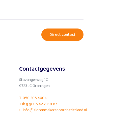
es meer
Direct contact
Contactgegevens
Stavangerweg 1C
9723 JC Groningen
T. 050 206 4004
T (b.g.g). 06 42 23 91 67
E. info@slotenmakersnoordnederland.nl