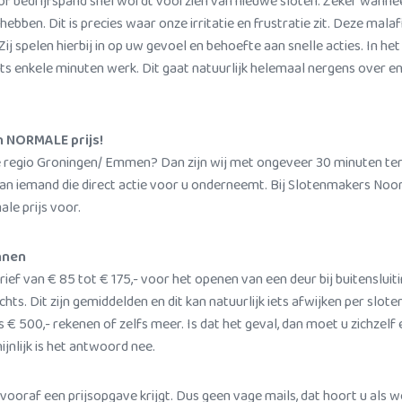
 of bedrijfspand snel wordt voorzien van nieuwe sloten. Zeker wannee
ebben. Dit is precies waar onze irritatie en frustratie zit. Deze mal
Zij spelen hierbij in op uw gevoel en behoefte aan snelle acties. I
hts enkele minuten werk. Dit gaat natuurlijk helemaal nergens over en
n NORMALE prijs!
 de regio Groningen/ Emmen? Dan zijn wij met ongeveer 30 minuten ter 
an iemand die direct actie voor u onderneemt. Bij Slotenmakers Noord
le prijs voor.
nnen
f van € 85 tot € 175,- voor het openen van een deur bij buitensluiting.
chts. Dit zijn gemiddelden en dit kan natuurlijk iets afwijken per slote
€ 500,- rekenen of zelfs meer. Is dat het geval, dan moet u zichzelf
jnlijk is het antwoord nee.
vooraf een prijsopgave krijgt. Dus geen vage mails, dat hoort u als we 