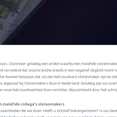
ieuws. Deze keer gelukkig een artikel waarbij een malafide slotenma
tend vervelend dat onze branche steeds in een negatief daglicht komt 
beter kunnen bewijzen dat wij een betrouwbare slotenmaker zijn en 
nis, eigenaar bij Slotenmakers Noord-Nederland. Gelukkig zijn wij over
van onze betrouwbaarheid doorvertellen. Bijvoorbeeld door het schri
 malafide collega’s slotenmakers
rkzaamheden die we doen. Heeft u zichzelf buitengesloten? Is uw sleut