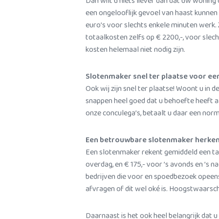
Dan wilt u niets liever dan dat uw woning
een ongelooflijk gevoel van haast kunnen h
euro’s voor slechts enkele minuten werk. 
totaalkosten zelfs op € 2200,-, voor slec
kosten helemaal niet nodig zijn.
Slotenmaker snel ter plaatse voor ee
Ook wij zijn snel ter plaatse! Woont u in
snappen heel goed dat u behoefte heeft a
onze conculega’s, betaalt u daar een norma
Een betrouwbare slotenmaker herke
Een slotenmaker rekent gemiddeld een tarie
overdag, en € 175,- voor ’s avonds en ’s na
bedrijven die voor en spoedbezoek opeens 
afvragen of dit wel oké is. Hoogstwaarschi
Daarnaast is het ook heel belangrijk dat u 