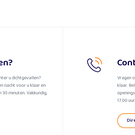
en?
Con
hter u dichtgevallen?
Vragen o
en nacht voor u klaar en
klaar. Be
 30 minuten. Vakkundig,
openings
17.00 uur
Lees meer
Dir