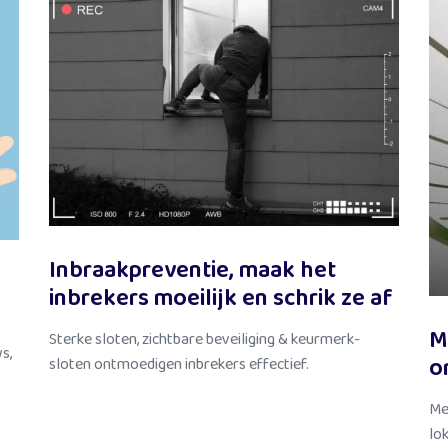
Inbraakpreventie, maak het
inbrekers moeilijk en schrik ze af
M
Sterke sloten, zichtbare beveiliging & keurmerk-
s,
o
sloten ontmoedigen inbrekers effectief.
Me
lok