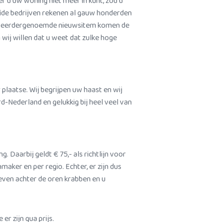
r u uw woning niet meer in kunt, zou u
afide bedrijven rekenen al gauw honderden
n het eerdergenoemde nieuwsitem komen de
 wij willen dat u weet dat zulke hoge
plaatse. Wij begrijpen uw haast en wij
-Nederland en gelukkig bij heel veel van
 Daarbij geldt € 75,- als richtlijn voor
nmaker en per regio. Echter, er zijn dus
 even achter de oren krabben en u
er zijn qua prijs.